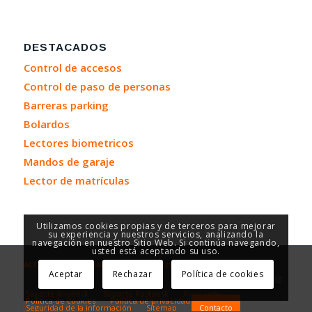
DESTACADOS
Control de accesos
Control de paso de personas
Barreras parking
Bolardos
Lectores biometricos
Mandos de garaje
Lector de matrículas
Utilizamos cookies propias y de terceros para mejorar
su experiencia y nuestros servicios, analizando la
navegación en nuestro Sitio Web. Si continúa navegando,
usted está aceptando su uso.
ACCESOR - Seguridad y Control de Accesos
Aceptar
Rechazar
Política de cookies
Soporte Anydesk
Soporte Rustdesk
Aviso legal
Política de cookies
Política de privacidad
Seguridad de la información
Sitemap
Contacto