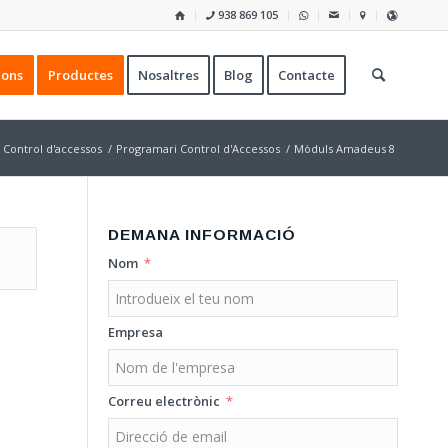
938 869 105
ions
Productes
Nosaltres
Blog
Contacte
Control d'accessos
/
Programari Control d'Accessos
/
Mòduls Amadeus 8
DEMANA INFORMACIÓ
Nom
Empresa
Correu electrònic