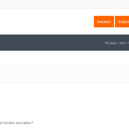
Sectors
Soluc
Ets aquí:
Inici
/
el nostre cercador?