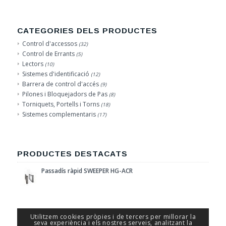
CATEGORIES DELS PRODUCTES
Control d'accessos
(32)
Control de Errants
(5)
Lectors
(10)
Sistemes d'identificació
(12)
Barrera de control d'accés
(9)
Pilones i Bloquejadors de Pas
(8)
Torniquets, Portells i Torns
(18)
Sistemes complementaris
(17)
PRODUCTES DESTACATS
Passadís ràpid SWEEPER HG-ACR
Utilitzem cookies pròpies i de tercers per millorar la
seva experiència i els nostres serveis, analitzant la