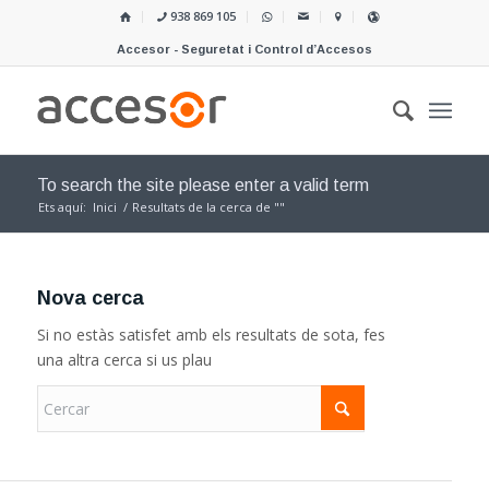
938 869 105
Accesor - Seguretat i Control d’Accesos
To search the site please enter a valid term
Ets aquí:
Inici
/
Resultats de la cerca de ""
Nova cerca
Si no estàs satisfet amb els resultats de sota, fes
una altra cerca si us plau