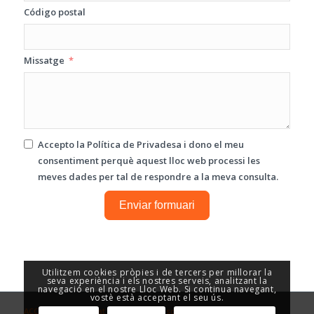
Código postal
Missatge
Accepto la
Política de Privadesa
i dono el meu
consentiment perquè aquest lloc web processi les
meves dades per tal de respondre a la meva consulta.
Enviar formuari
Utilitzem cookies pròpies i de tercers per millorar la
seva experiència i els nostres serveis, analitzant la
navegació en el nostre Lloc Web. Si continua navegant,
vostè està acceptant el seu ús.
ACCESOR - Seguretat i Control d’Accesos