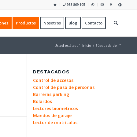
938 869 105
ones
Productos
Nosotros
Blog
Contacto
Usted está aquí:
Inicio
/
Búsqueda de ""
DESTACADOS
Control de accesos
Control de paso de personas
Barreras parking
Bolardos
Lectores biometricos
Mandos de garaje
Lector de matrículas