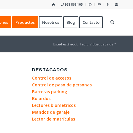
938 869 105
ones
Productos
Nosotros
Blog
Contacto
Usted está aquí:
Inicio
/
Búsqueda de ""
DESTACADOS
Control de accesos
Control de paso de personas
Barreras parking
Bolardos
Lectores biometricos
Mandos de garaje
Lector de matrículas