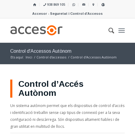
938 869 105
Accesor - Seguretat i Control d’Accesos
Control d'Accessos Autònom
Ets aquí:
Inici
/
Control d'accessos
/
Control d'Accessos Autònom
Control d’Accés
Autònom
Un sistema autònom permet que els dispositius de control d’accés
i identificació treballin sense cap tipus de connexió per a la seva
configuració ni descàrrega. Són dispositius altament fiables i de
gran utilitat en multitud de llocs.