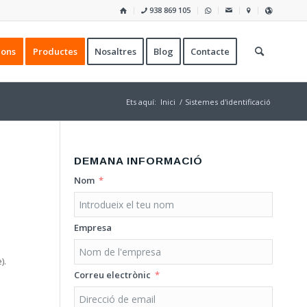
938 869 105
ions
Productes
Nosaltres
Blog
Contacte
Ets aquí:
Inici
/
Sistemes d'identificació
DEMANA INFORMACIÓ
Nom
Empresa
).
Correu electrònic