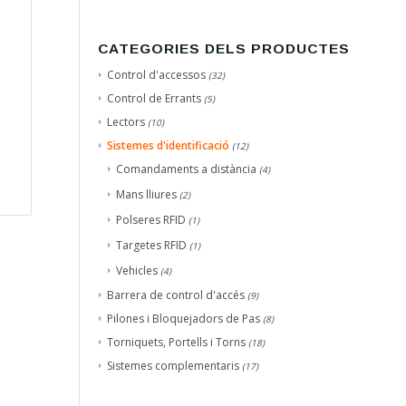
CATEGORIES DELS PRODUCTES
Control d'accessos
(32)
Control de Errants
(5)
Lectors
(10)
Sistemes d'identificació
(12)
Comandaments a distància
(4)
Mans lliures
(2)
Polseres RFID
(1)
Targetes RFID
(1)
Vehicles
(4)
Barrera de control d'accés
(9)
Pilones i Bloquejadors de Pas
(8)
Torniquets, Portells i Torns
(18)
Sistemes complementaris
(17)