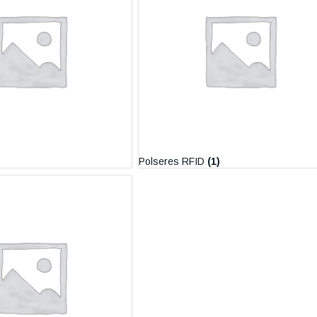
Polseres RFID
(1)