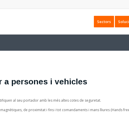
Sectors
Soluc
r a persones i vehicles
tifiquen al seu portador amb les més altes cotes de seguretat.
s magnètiques, de proximitat i fins i tot comandaments i mans lliures (Hands free