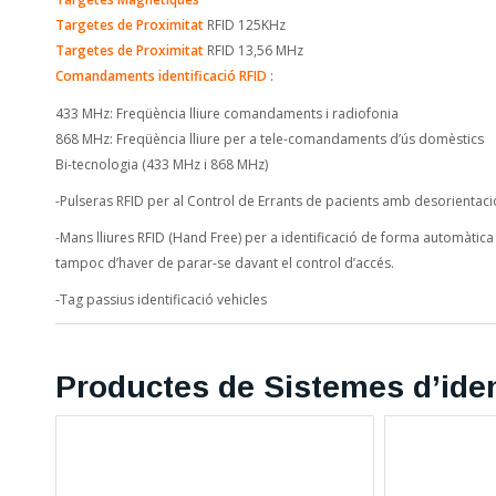
Targetes de Proximitat
RFID 125KHz
Targetes de Proximitat
RFID 13,56 MHz
Comandaments identificació RFID
:
433 MHz: Freqüència lliure comandaments i radiofonia
868 MHz: Freqüència lliure per a tele-comandaments d’ús domèstics
Bi-tecnologia (433 MHz i 868 MHz)
-Pulseras RFID per al Control de Errants de pacients amb desorientaci
-Mans lliures RFID (Hand Free) per a identificació de forma automàtica s
tampoc d’haver de parar-se davant el control d’accés.
-Tag passius identificació vehicles
Productes de Sistemes d’iden