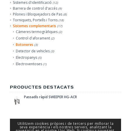
Sistemes d'identificació
(12)
Barrera de control d'accés
(9)
Pilones i Bloquejadors de Pas
(8)
Torniquets, Portells i Torns
(18)
Sistemes complementaris
(17)
Càmeres termogràfiques
(2)
Control d'aforament
(2)
Botoneres
(3)
Detector de vehicles
(3)
Electropanys
(5)
Electroventoses
(1)
PRODUCTES DESTACATS
Passadís ràpid SWEEPER HG-ACR
Utilitzem cookies pròpies i de tercers per millorar la
seva experiència i els nostres serveis, analitzant la
navegació en el nostre Lloc Web. Si continua navegant,