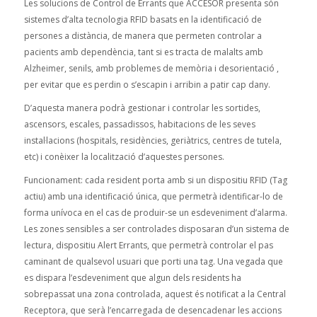
Les solucions de Control de Errants que ACCESOR presenta són
sistemes d’alta tecnologia RFID basats en la identificació de
persones a distància, de manera que permeten controlar a
pacients amb dependència, tant si es tracta de malalts amb
Alzheimer, senils, amb problemes de memòria i desorientació ,
per evitar que es perdin o s’escapin i arribin a patir cap dany.
D’aquesta manera podrà gestionar i controlar les sortides,
ascensors, escales, passadissos, habitacions de les seves
instal·lacions (hospitals, residències, geriàtrics, centres de tutela,
etc) i conèixer la localització d’aquestes persones.
Funcionament: cada resident porta amb si un dispositiu RFID (Tag
actiu) amb una identificació única, que permetrà identificar-lo de
forma unívoca en el cas de produir-se un esdeveniment d’alarma.
Les zones sensibles a ser controlades disposaran d’un sistema de
lectura, dispositiu Alert Errants, que permetrà controlar el pas
caminant de qualsevol usuari que porti una tag. Una vegada que
es dispara l’esdeveniment que algun dels residents ha
sobrepassat una zona controlada, aquest és notificat a la Central
Receptora, que serà l’encarregada de desencadenar les accions