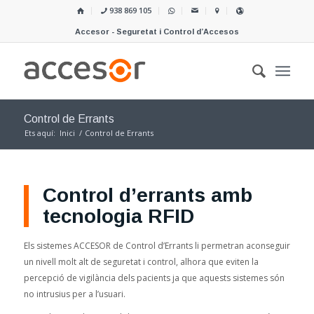
938 869 105
Accesor - Seguretat i Control d’Accesos
Control de Errants
Ets aquí:
Inici
/
Control de Errants
Control d’errants amb
tecnologia RFID
Els sistemes ACCESOR de Control d’Errants li permetran aconseguir
un nivell molt alt de seguretat i control, alhora que eviten la
percepció de vigilància dels pacients ja que aquests sistemes són
no intrusius per a l’usuari.