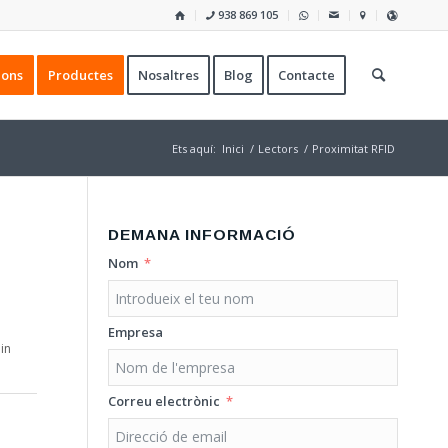
938 869 105
ions
Productes
Nosaltres
Blog
Contacte
Ets aquí:
Inici
/
Lectors
/
Proximitat RFID
DEMANA INFORMACIÓ
Nom
Empresa
in
Correu electrònic