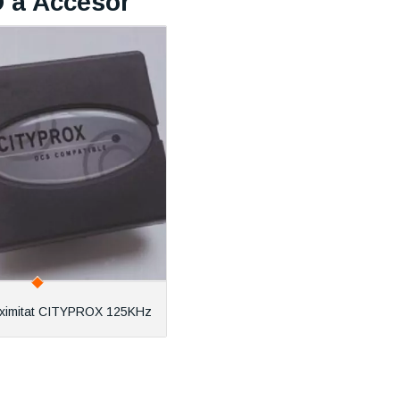
D a Accesor
roximitat CITYPROX 125KHz