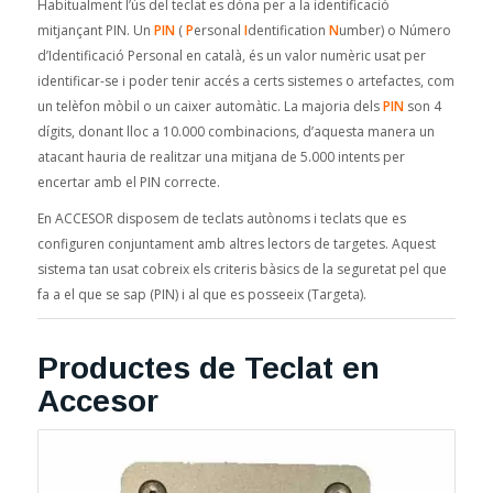
Habitualment l’ús del teclat es dóna per a la identificació
mitjançant PIN. Un
PIN
(
P
ersonal
I
dentification
N
umber) o Número
d’Identificació Personal en català, és un valor numèric usat per
identificar-se i poder tenir accés a certs sistemes o artefactes, com
un telèfon mòbil o un caixer automàtic. La majoria dels
PIN
son 4
dígits, donant lloc a 10.000 combinacions, d’aquesta manera un
atacant hauria de realitzar una mitjana de 5.000 intents per
encertar amb el PIN correcte.
En ACCESOR disposem de teclats autònoms i teclats que es
configuren conjuntament amb altres lectors de targetes. Aquest
sistema tan usat cobreix els criteris bàsics de la seguretat pel que
fa a el que se sap (PIN) i al que es posseeix (Targeta).
Productes de Teclat en
Accesor