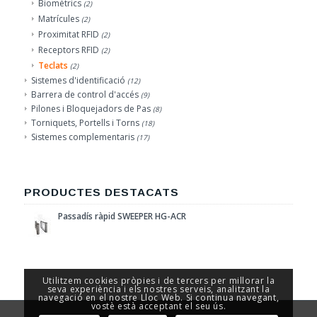
Biomètrics
(2)
Matrícules
(2)
Proximitat RFID
(2)
Receptors RFID
(2)
Teclats
(2)
Sistemes d'identificació
(12)
Barrera de control d'accés
(9)
Pilones i Bloquejadors de Pas
(8)
Torniquets, Portells i Torns
(18)
Sistemes complementaris
(17)
PRODUCTES DESTACATS
Passadís ràpid SWEEPER HG-ACR
Utilitzem cookies pròpies i de tercers per millorar la
seva experiència i els nostres serveis, analitzant la
navegació en el nostre Lloc Web. Si continua navegant,
vostè està acceptant el seu ús.