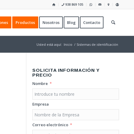
938 869 105
ones
Productos
Nosotros
Blog
Contacto
Usted está aquí:
Inicio
/
Sistemas de identificación
SOLICITA INFORMACIÓN Y
PRECIO
Nombre
Empresa
Correo electrónico