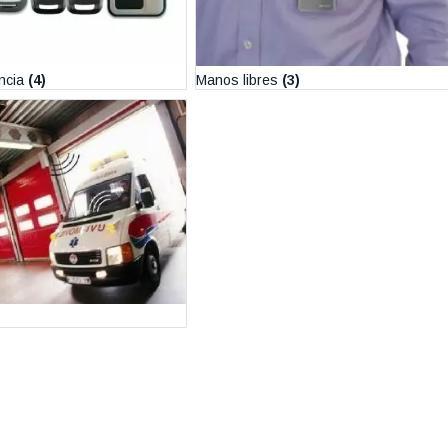
ncia
(4)
Manos libres
(3)