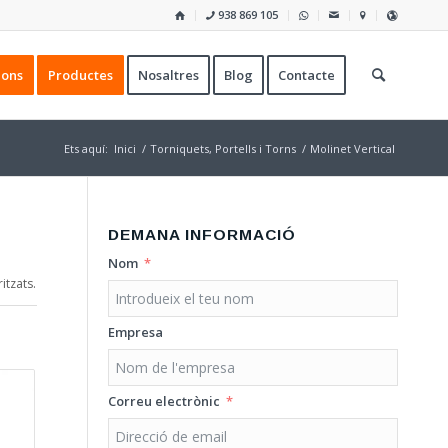
938 869 105
ions
Productes
Nosaltres
Blog
Contacte
Ets aquí:
Inici
/
Torniquets, Portells i Torns
/
Molinet Vertical
DEMANA INFORMACIÓ
Nom
itzats.
Empresa
Correu electrònic