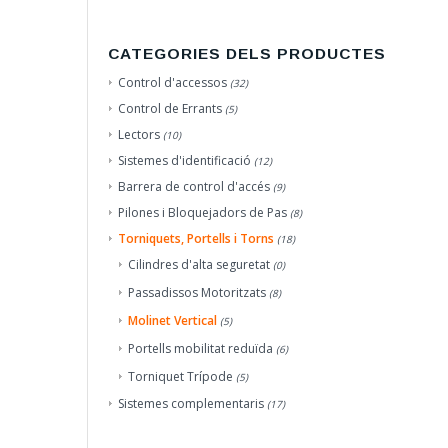
CATEGORIES DELS PRODUCTES
Control d'accessos
(32)
Control de Errants
(5)
Lectors
(10)
Sistemes d'identificació
(12)
Barrera de control d'accés
(9)
Pilones i Bloquejadors de Pas
(8)
Torniquets, Portells i Torns
(18)
Cilindres d'alta seguretat
(0)
Passadissos Motoritzats
(8)
Molinet Vertical
(5)
Portells mobilitat reduïda
(6)
Torniquet Trípode
(5)
Sistemes complementaris
(17)