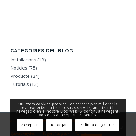
CATEGORIES DEL BLOG
Instal·lacions
(18)
Notícies
(75)
Producte
(24)
Tutorials
(13)
Utilitzem cookies pròpies i de tercers per millorar la
seva experiència i els nostres serveis, analitzant la
navegació en el nostre Lloc Web. Si continua navegant,
vostè està acceptant el seu ús.
ACCESOR - Seguretat i Control d’Accesos
Acceptar
Rebutjar
Política de galetes
Suport Anydesk
Suport Rustdesk
Avís legal