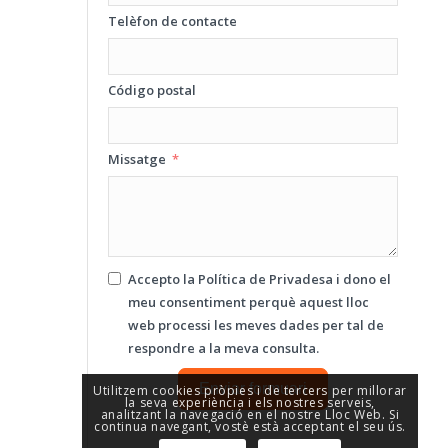
Telèfon de contacte
Código postal
Missatge
Accepto la
Política de Privadesa
i dono el
meu consentiment perquè aquest lloc
web processi les meves dades per tal de
respondre a la meva consulta.
Enviar formuari
Utilitzem cookies pròpies i de tercers per millorar
la seva experiència i els nostres serveis,
analitzant la navegació en el nostre Lloc Web. Si
continua navegant, vostè està acceptant el seu ús.