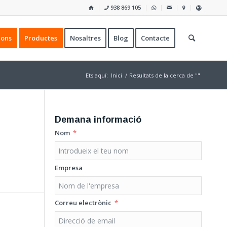
938 869 105
ions
Productes
Nosaltres
Blog
Contacte
Ets aquí:
Inici
/
Resultats de la cerca de ""
Demana informació
Nom
Empresa
Correu electrònic