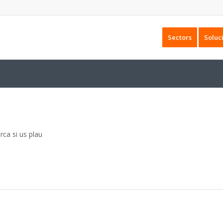
Sectors
Soluc
rca si us plau