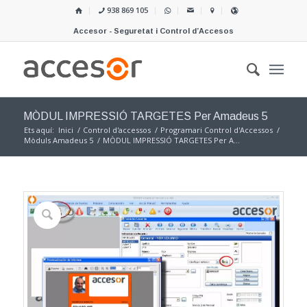
938 869 105
Accesor - Seguretat i Control d’Accesos
MÒDUL IMPRESSIÓ TARGETES Per Amadeus 5
Ets aquí:
Inici
/
Control d'accessos
/
Programari Control d'Accessos
/
Mòduls Amadeus 5
/
MÒDUL IMPRESSIÓ TARGETES Per A...