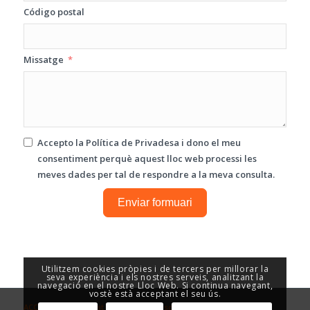
Código postal
Missatge
Accepto la
Política de Privadesa
i dono el meu
consentiment perquè aquest lloc web processi les
meves dades per tal de respondre a la meva consulta.
Enviar formuari
Utilitzem cookies pròpies i de tercers per millorar la
seva experiència i els nostres serveis, analitzant la
navegació en el nostre Lloc Web. Si continua navegant,
vostè està acceptant el seu ús.
ACCESOR - Seguretat i Control d’Accesos