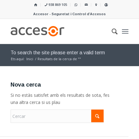
938 869 105
Accesor - Seguretat i Control d’Accesos
To search the site please enter a valid term
Ets aquí:
Inici
/
Resultats de la cerca de ""
Nova cerca
Si no estàs satisfet amb els resultats de sota, fes
una altra cerca si us plau