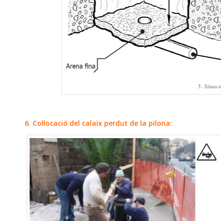
5- Situac
6. Col·locació del calaix perdut de la pilona: