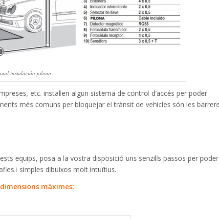
ual instalación pilona
reses, etc. instal·len algun sistema de control d’accés per poder
elements més comuns per bloquejar el trànsit de vehicles són les barrer
uests equips, posa a la vostra disposició uns senzills passos per poder
fies i simples dibuixos molt intuïtius.
es dimensions màximes: