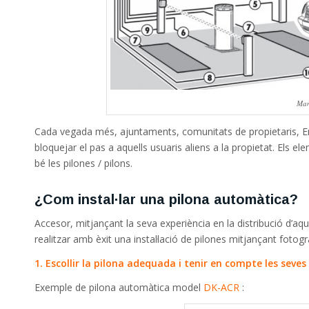
Man
Cada vegada més, ajuntaments, comunitats de propietaris, Emp
bloquejar el pas a aquells usuaris aliens a la propietat. Els 
bé les pilones / pilons.
¿Com instal·lar una pilona automàtica?
Accesor, mitjançant la seva experiència en la distribució d’aq
realitzar amb èxit una instal·lació de pilones mitjançant fotogra
1. Escollir la pilona adequada i tenir en compte les sev
Exemple de pilona automàtica model
DK-ACR
: