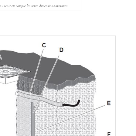
a i tenir en compte les seves dimensions màximes