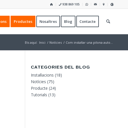
938 869 105
ions
Productes
Nosaltres
Blog
Contacte
Ets aquí:
Inici
/
Notícies
/
Com instal·lar una pilona auto...
CATEGORIES DEL BLOG
Instal·lacions
(18)
Notícies
(75)
Producte
(24)
Tutorials
(13)