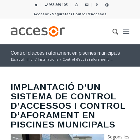
938 869 105
Accesor - Seguretat i Control d’Accesos
Control d’accés i aforament en piscines municipals
Ets aquí:
Inici
/
Instal·lacions
/
Control d’accés i aforament ...
IMPLANTACIÓ D’UN
SISTEMA DE CONTROL
D’ACCESSOS I CONTROL
D’AFORAMENT EN
PISCINES MUNICIPALS
Segons les