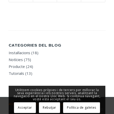
CATEGORIES DEL BLOG
Instal·lacions
(18)
Notícies
(75)
Producte
(24)
Tutorials
(13)
Utilitzem cookies pròpies i de tercers per millorar la
seva experiència i els nostres serveis, analitzant la
navegació en el nostre Lloc Web. Si continua navegant,
vostè està acceptant el seu ús.
ACCESOR - Seguretat i Control d’Accesos
Acceptar
Rebutjar
Política de galetes