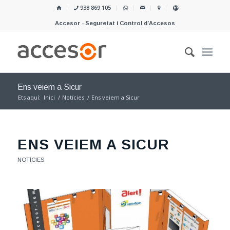
938 869 105
Accesor - Seguretat i Control d’Accesos
Ens veiem a Sicur
Ets aquí:
Inici
/
Notícies
/
Ens veiem a Sicur
ENS VEIEM A SICUR
NOTÍCIES