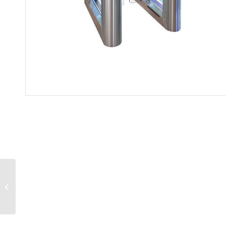
Passadís motoritzat
SPEEDBLADE-ACR