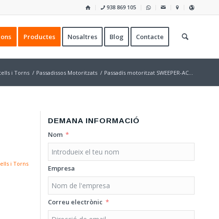
938 869 105
ions
Productes
Nosaltres
Blog
Contacte
ells i Torns
/
Passadissos Motoritzats
/
Passadís motoritzat SWEEPER-AC...
DEMANA INFORMACIÓ
Nom
ells i Torns
Empresa
Correu electrònic