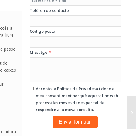
Telèfon de contacte
ccés a
Código postal
 lliure
de passe
Missatge
t de
 o caixes
’un
Accepto la
Política de Privadesa
i dono el
meu consentiment perquè aquest lloc web
processi les meves dades per tal de
respondre a la meva consulta.
Enviar formuari
roladora