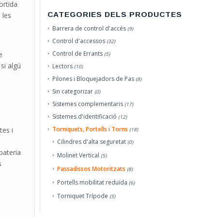
ortida
CATEGORIES DELS PRODUCTES
 les
Barrera de control d'accés
(9)
Control d'accessos
(32)
Control de Errants
e
(5)
si algú
Lectors
(10)
Pilones i Bloquejadors de Pas
(8)
Sin categorizar
(0)
Sistemes complementaris
(17)
Sistemes d'identificació
(12)
Torniquets, Portells i Torns
tes i
(18)
Cilindres d'alta seguretat
(0)
bateria
Molinet Vertical
(5)
s
Passadissos Motoritzats
(8)
Portells mobilitat reduïda
(6)
Torniquet Trípode
(5)