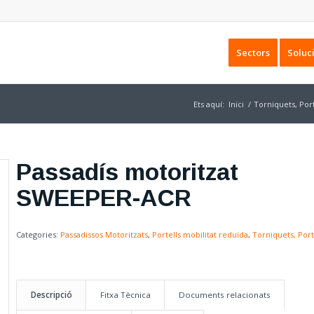
Sectors
Soluc
Ets aquí:
Inici
/
Torniquets, Port
Passadís motoritzat
SWEEPER-ACR
Categories:
Passadissos Motoritzats
,
Portells mobilitat reduïda
,
Torniquets, Port
Descripció
Fitxa Tècnica
Documents relacionats