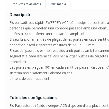
Productes relacionats
Multimedia
Descripció
Els passadissos ràpids SWEEPER-ACR són equips de control d’a
persones que permeten una còmode passada amb una obertura
de fins a 90 cm oferint una sensació d’amplitud.
El seu funcionament és de plegat de les portes en cada sentit 
podent-se escollir diferents mesures de 550 a 900mm.
El cos del passadís és molt espaiós amb portes amb tancamen
seguretat a cada lateral del cos per allotjar bústies de targetes
monederas.
Les portes es pleguen 90º en cada sentit de passe i disposen d
sistema anti aixafament i alarma en cas
d’intent de pas fraudulent.
Totes les configuracions
Els Passadissos ràpids sweeper-ACR disposen d’una placa cont