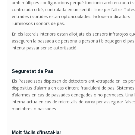
amb múltiples configuracions perquè funcionin amb entrada i s
controlada o bé, controlada en un sentit i lliure per l’altre. Totes
entrades i sortides estan optoacoplades. Inclouen indicadors
lluminosos i sonors de pas.
En els laterals interiors estan allotjats els sensors infrarojos qu
asseguren la passada de persona a persona i bloquegen el pas 
intenta passar sense autorització.
Seguretat de Pas
Els Passadissos disposen de detectors anti-atrapada en les por
dispositius d’alarma en cas d’intent fraudulent de pas. Sistemes
d’alarmes en cas de passades denegades o no permeses. Una 
interna actua en cas de microtalls de xarxa per assegurar false
maniobres o passades.
Molt fàcils d’instal·lar