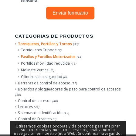
consulta.
Enviar formuario
CATEGORÍAS DE PRODUCTOS
Torniquetes, Portillos y Tornos
(33)
Torniquetes Tripode
(7)
Pasillos y Portillos Motorizados
(14)
Portillos movilidad reducida
(11)
Molinete Vertical
(6)
Cilindros alta seguridad
(6)
Barreras de control de acceso
(11)
Bolardos y bloqueadores de paso para control de accesos
(30)
Control de accesos
(40)
Lectores
(24)
Sistemas de identificación
(15)
Control de Errantes
(3)
Sistemas complementarios
(22)
Utilizamos cookies propias y de terceros para mejorar
su experiencia y nuestros servicios, analizando la
navegación en nuestro Sitio Web. Si continúa navegando,