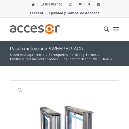
938 869 105
Accesor - Seguridad y Control de Accesos
Pasillo motorizado SWEEPER-ACR
Usted está aquí:
Inicio
/
Torniquetes, Portillos y Tornos
/
Pasillos y Portillos Motorizados
/
Pasillo motorizado SWEEPER-ACR