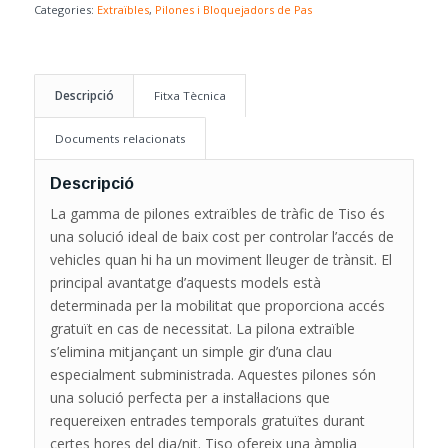
Categories:
Extraïbles
,
Pilones i Bloquejadors de Pas
Descripció
Fitxa Tècnica
Documents relacionats
Descripció
La gamma de pilones extraïbles de tràfic de Tiso és
una solució ideal de baix cost per controlar l’accés de
vehicles quan hi ha un moviment lleuger de trànsit. El
principal avantatge d’aquests models està
determinada per la mobilitat que proporciona accés
gratuït en cas de necessitat. La pilona extraïble
s’elimina mitjançant un simple gir d’una clau
especialment subministrada. Aquestes pilones són
una solució perfecta per a instal·lacions que
requereixen entrades temporals gratuïtes durant
certes hores del dia/nit. Tiso ofereix una àmplia