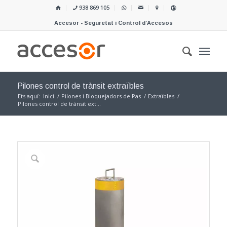
938 869 105
Accesor - Seguretat i Control d’Accesos
Pilones control de trànsit extraïbles
Ets aquí:
Inici
/
Pilones i Bloquejadors de Pas
/
Extraïbles
/
Pilones control de trànsit ext...