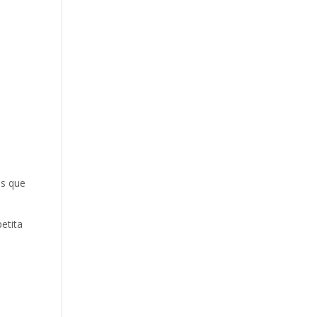
s
que
petita