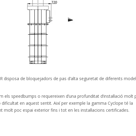
R
disposa
de bloquejadors
de pas
d’alta
seguretat
de diferents
model
om
els
speedbumps
o
requereixen d’
una profunditat
d’instal·lació
molt
b
dificultat
en aquest
sentit.
Així per exemple la
gamma
Cyclope
té la
nt
molt
poc
espai exterior
fins i tot en
les
instal·lacions
certificades.