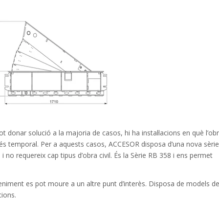
ot
donar
solució a la
majoria
de casos
, hi ha
instal·lacions
en què
l’ob
és temporal.
Per a aquests
casos
,
ACCESOR
disposa d’una nova
sèrie
)
i
no requereix
cap tipus
d’obra civil.
És
la Sèrie
RB
358
i
ens
permet
veniment es
pot moure
a un altre
punt d’interès.
Disposa
de models
de
acions.