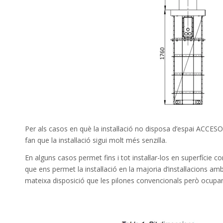
Per als
casos en què
la instal·lació no
disposa d’espai
ACCESO
fan
que la instal·lació
sigui
molt més
senzilla.
En
alguns casos
permet
fins i tot
instal·lar-los en
superfície c
que
ens
permet
la instal·lació en
la majoria
d’instal·lacions am
mateixa
disposició que
les
pilones
convencionals
però
ocupa