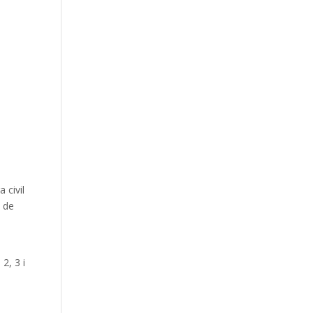
ra
civil
de
 2,
3 i