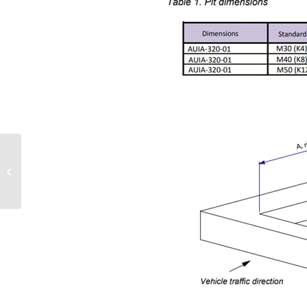
(TISO – ACCESOR ) Un
any més