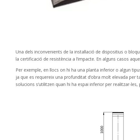
Una
dels
inconvenients
de la instal·lació de
dispositius o
bloqu
la
certificació
de resistència
a l’impacte.
En
alguns
casos aque
Per
exemple
, en llocs on
hi ha una
planta
inferior
o algun
tipu
ja
que es requereix
una profunditat
d’obra
molt elevada
per t
solucions
s’utilitzen
quan
hi ha espai
inferior per
realitzar-les,