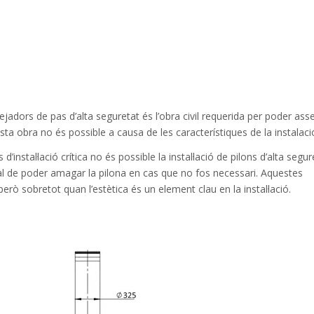
ejadors
de pas
d’alta
seguretat
és l’obra
civil
requerida
per poder ass
sta
obra no és
possible a causa de
les
característiques de la
instalaci
s d’instal·lació
crítica no és
possible
la instal·lació de
pilons
d’alta
segur
al
de poder
amagar
la pilona
en cas que
no fos
necessari.
Aquestes
però
sobretot
quan
l’estètica
és un
element
clau en
la instal·lació.