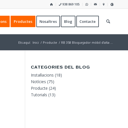
938 869 105
ions
Productes
Nosaltres
Blog
Contacte
Ets aquí:
Inici
/
Producte
/
RB 358 Bloquejador mòbil d’alta ...
CATEGORIES DEL BLOG
Instal·lacions
(18)
Notícies
(75)
Producte
(24)
Tutorials
(13)