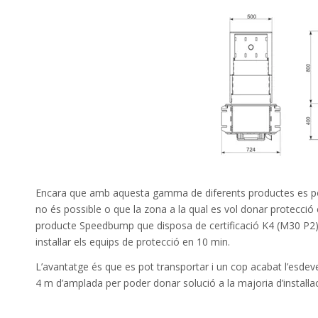
Encara que amb
aquesta
gamma
de diferents
productes
es
p
no és
possible o
que la zona
a la qual
es vol
donar protecció
producte
Speedbump
que
disposa
de certificació
K4
(
M30
P2
instal·lar els
equips
de protecció
en 10
min.
L’
avantatge
és que
es
pot
transportar i
un cop
acabat
l’esde
4 m
d’amplada
per poder donar
solució a la
majoria
d’instal·l