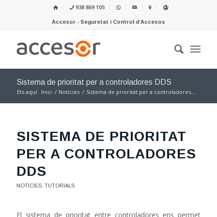
938 869 105
Accesor - Seguretat i Control d’Accesos
Sistema de prioritat per a controladores DDS
Ets aquí:
Inici
/
Notícies
/
Sistema de prioritat per a controladores...
SISTEMA DE PRIORITAT
PER A CONTROLADORES
DDS
NOTÍCIES
,
TUTORIALS
El sistema de prioritat entre controladores ens permet