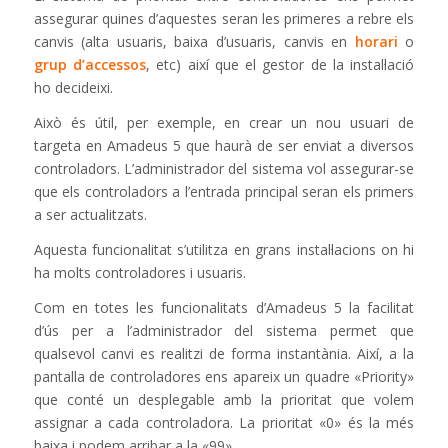
assegurar quines d’aquestes seran les primeres a rebre els
canvis (alta usuaris, baixa d’usuaris, canvis en
horari
o
grup d’accessos
, etc) així que el gestor de la instal·lació
ho decideixi.
Això és útil, per exemple, en crear un nou usuari de
targeta en Amadeus 5 que haurà de ser enviat a diversos
controladors. L’administrador del sistema vol assegurar-se
que els controladors a l’entrada principal seran els primers
a ser actualitzats.
Aquesta funcionalitat s’utilitza en grans instal·lacions on hi
ha molts controladores i usuaris.
Com en totes les funcionalitats d’Amadeus 5 la facilitat
d’ús per a l’administrador del sistema permet que
qualsevol canvi es realitzi de forma instantània. Així, a la
pantalla de controladores ens apareix un quadre «Priority»
que conté un desplegable amb la prioritat que volem
assignar a cada controladora. La prioritat «0» és la més
baixa i podem arribar a la «99».