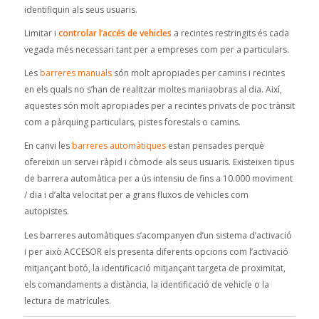
identifiquin als seus usuaris.
Limitar i
controlar l’accés de vehicles
a recintes restringits és cada
vegada més necessari tant per a empreses com per a particulars.
Les
barreres manuals
són molt apropiades per camins i recintes
en els quals no s’han de realitzar moltes maniaobras al dia. Així,
aquestes són molt apropiades per a recintes privats de poc trànsit
com a pàrquing particulars, pistes forestals o camins.
En canvi les
barreres automàtiques
estan pensades perquè
ofereixin un servei ràpid i còmode als seus usuaris. Existeixen tipus
de barrera automàtica per a ús intensiu de fins a 10.000 moviment
/ dia i d’alta velocitat per a grans fluxos de vehicles com
autopistes.
Les barreres automàtiques s’acompanyen d’un sistema d’activació
i per això ACCESOR els presenta diferents opcions com l’activació
mitjançant botó, la identificació mitjançant targeta de proximitat,
els comandaments a distància, la identificació de vehicle o la
lectura de matrícules.