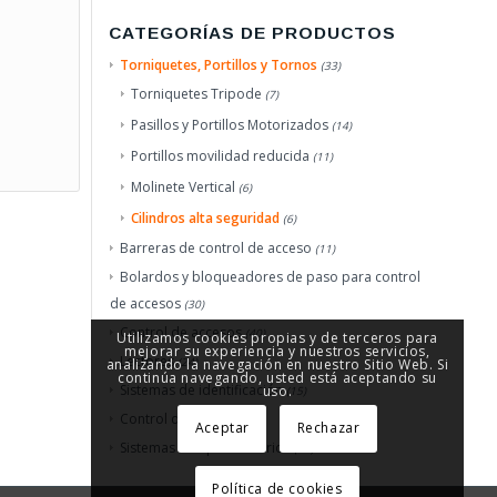
CATEGORÍAS DE PRODUCTOS
Torniquetes, Portillos y Tornos
(33)
Torniquetes Tripode
(7)
Pasillos y Portillos Motorizados
(14)
Portillos movilidad reducida
(11)
Molinete Vertical
(6)
Cilindros alta seguridad
(6)
Barreras de control de acceso
(11)
Bolardos y bloqueadores de paso para control
de accesos
(30)
Control de accesos
(40)
Utilizamos cookies propias y de terceros para
mejorar su experiencia y nuestros servicios,
Lectores
(24)
analizando la navegación en nuestro Sitio Web. Si
continúa navegando, usted está aceptando su
Sistemas de identificación
uso.
(15)
Control de Errantes
(3)
Aceptar
Rechazar
Sistemas complementarios
(22)
Política de cookies