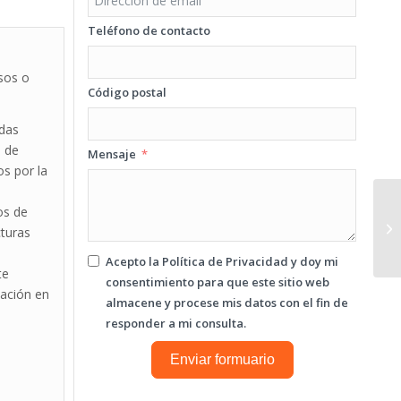
Teléfono de contacto
sos o
Código postal
adas
n de
Mensaje
s por la
os de
cturas
Acepto la
Política de Privacidad
y doy mi
te
consentimiento para que este sitio web
lación en
almacene y procese mis datos con el fin de
responder a mi consulta.
Enviar formuario