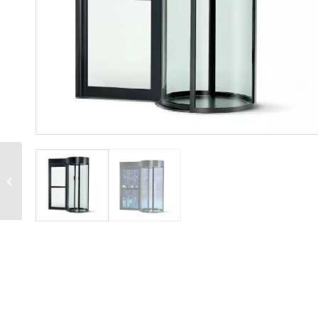
CYLINDER GATE C101-
ACR