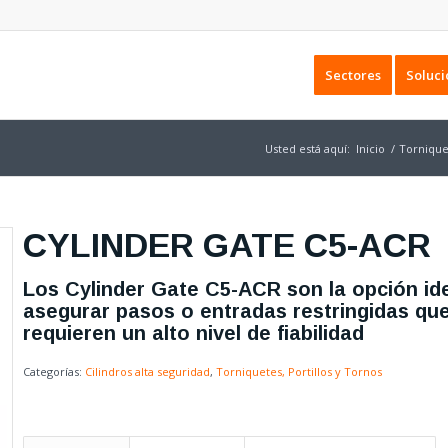
Sectores
Soluci
Usted está aquí:
Inicio
/
Torniquet
CYLINDER GATE C5-ACR
Los Cylinder Gate C5-ACR son la opción id
asegurar pasos o entradas restringidas qu
requieren un alto nivel de fiabilidad
Categorías:
Cilindros alta seguridad
,
Torniquetes, Portillos y Tornos