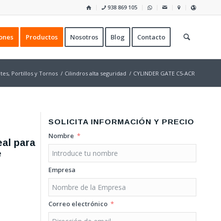
938 869 105
ones
Productos
Nosotros
Blog
Contacto
es, Portillos y Tornos
/
Cilindros alta seguridad
/
CYLINDER GATE C5-ACR
SOLICITA INFORMACIÓN Y PRECIO
Nombre
eal para
e
Empresa
Correo electrónico