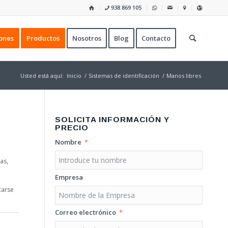
938 869 105
ones
Productos
Nosotros
Blog
Contacto
Usted está aquí:
Inicio
/
Sistemas de identificación
/
Manos libres
SOLICITA INFORMACIÓN Y
PRECIO
Nombre
as,
Empresa
carse
Correo electrónico