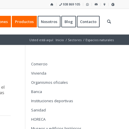
938 869 105
ones
Productos
Nosotros
Blog
Contacto
Usted está aquí:
Inicio
/
Sectores
/
Espacios naturales
Comercio
Vivienda
Organismos oficiales
 el
Banca
das
Instituciones deportivas
Sanidad
HORECA
Museos y edificios históricos