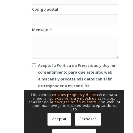
Código postal
Mensaje
Acepto la
Política de Privacidad
y doy mi
consentimiento para que este sitio web
almacene y procese mis datos con el fin
de responder a mi consulta.
Utilizamos cookies propias y de terceros para
Enviar formuario
mejorar su experiencia y nuestros servicios,
analizando la navegación en nuestro Sitio Web. Si
continúa navegando, usted está aceptando su
uso.
Aceptar
Rechazar