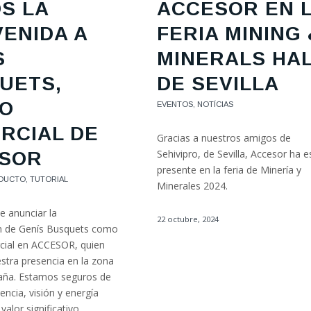
S LA
ACCESOR EN 
VENIDA A
FERIA MINING 
S
MINERALS HA
UETS,
DE SEVILLA
O
EVENTOS
,
NOTÍCIAS
RCIAL DE
Gracias a nuestros amigos de
Sehivipro, de Sevilla, Accesor ha 
SOR
presente en la feria de Minería y
DUCTO
,
TUTORIAL
Minerales 2024.
 anunciar la
22 octubre, 2024
n de Genís Busquets como
cial en ACCESOR, quien
stra presencia en la zona
aña. Estamos seguros de
encia, visión y energía
valor significativo…