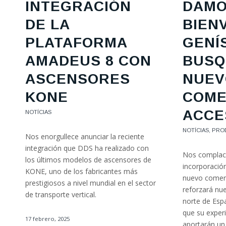
INTEGRACIÓN
DAMO
DE LA
BIEN
PLATAFORMA
GENÍ
AMADEUS 8 CON
BUSQ
ASCENSORES
NUEV
KONE
COME
ACCE
NOTÍCIAS
NOTÍCIAS
,
PRO
Nos enorgullece anunciar la reciente
integración que DDS ha realizado con
Nos complace
los últimos modelos de ascensores de
incorporació
KONE, uno de los fabricantes más
nuevo comer
prestigiosos a nivel mundial en el sector
reforzará nue
de transporte vertical.
norte de Esp
que su experi
17 febrero, 2025
aportarán un 