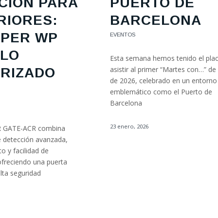
CIÓN PARA
PUERTO DE
RIORES:
BARCELONA
PER WP
EVENTOS
LLO
Esta semana hemos tenido el plac
asistir al primer “Martes con…” de
RIZADO
de 2026, celebrado en un entorno
emblemático como el Puerto de
Barcelona
23 enero, 2026
R GATE-ACR combina
e detección avanzada,
o y facilidad de
ofreciendo una puerta
alta seguridad