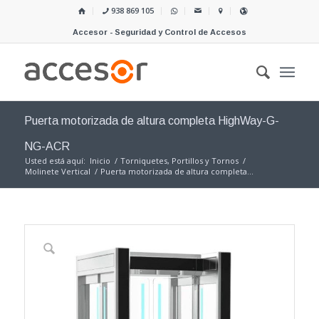
938 869 105
Accesor - Seguridad y Control de Accesos
Puerta motorizada de altura completa HighWay-G-
NG-ACR
Usted está aquí:
Inicio
/
Torniquetes, Portillos y Tornos
/
Molinete Vertical
/
Puerta motorizada de altura completa...