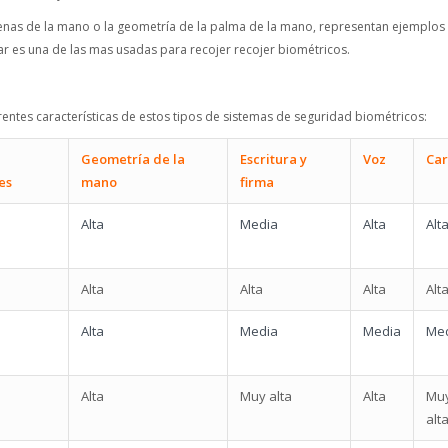
s de venas de la mano o la geometría de la palma de la mano, representan ejemplos
lar es una de las mas usadas para recojer recojer biométricos.
erentes características de estos tipos de sistemas de seguridad biométricos:
Geometría de la
Escritura y
Voz
Ca
es
mano
firma
Alta
Media
Alta
Alt
Alta
Alta
Alta
Alt
Alta
Media
Media
Me
Alta
Muy alta
Alta
Mu
alt