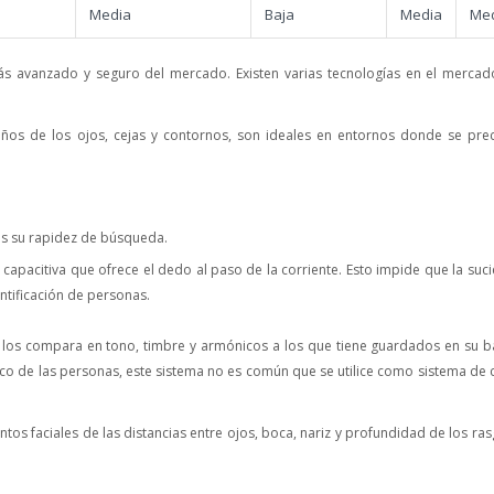
Media
Baja
Media
Me
 más avanzado y seguro del mercado. Existen varias tecnologías en el merca
os de los ojos, cejas y contornos, son ideales en entornos donde se prec
 es su rapidez de búsqueda.
a capacitiva que ofrece el dedo al paso de la corriente. Esto impide que la suc
ntificación de personas.
los compara en tono, timbre y armónicos a los que tiene guardados en su 
ico de las personas, este sistema no es común que se utilice como sistema de 
 faciales de las distancias entre ojos, boca, nariz y profundidad de los ra