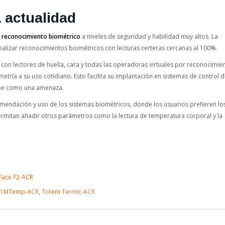
a actualidad
 reconocimiento biométrico
a niveles de seguridad y fiabilidad muy altos. La
alizar reconocimientos biométricos con lecturas certeras cercanas al 100%.
con lectores de huella, cara y todas las operadoras virtuales por reconocimie
ometría a su uso cotidiano. Esto facilita su implantación en sistemas de control 
cibe como una amenaza.
mendación y uso de los sistemas biométricos, donde los usuarios prefieren lo
permitan añadir otros parámetros como la lectura de temperatura corporal y la
Face F2-ACR
71MTemp-ACR
,
Totem Termic-ACR