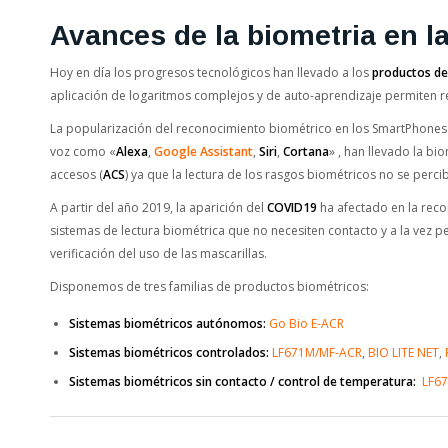
Avances de la biometria en l
Hoy en día los progresos tecnológicos han llevado a los
productos de
aplicación de logaritmos complejos y de auto-aprendizaje permiten re
La popularización del reconocimiento biométrico en los SmartPhones 
voz como «
Alexa
,
Google Assistant
,
Siri
,
Cortana
» , han llevado la bi
accesos (
ACS
) ya que la lectura de los rasgos biométricos no se per
A partir del año 2019, la aparición del
COVID19
ha afectado en la reco
sistemas de lectura biométrica que no necesiten contacto y a la vez 
verificación del uso de las mascarillas.
Disponemos de tres familias de productos biométricos:
Sistemas biométricos autónomos:
Go Bio E-ACR
Sistemas biométricos controlados:
LF671M/MF-ACR
,
BIO LITE NET
,
Sistemas biométricos sin contacto / control de temperatura:
LF6