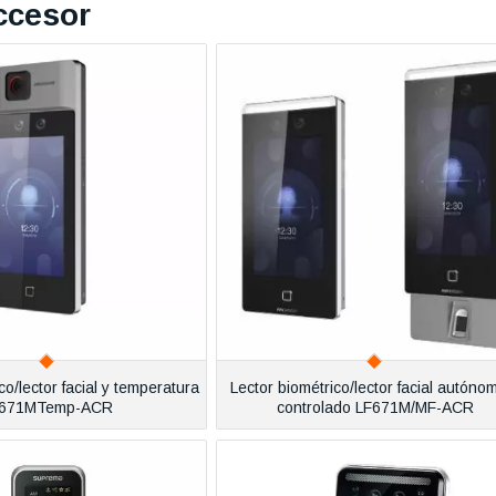
ccesor
co/lector facial y temperatura
Lector biométrico/lector facial autóno
F671MTemp-ACR
controlado LF671M/MF-ACR