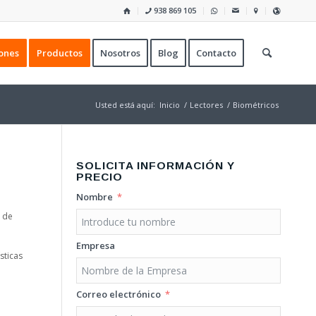
938 869 105
ones
Productos
Nosotros
Blog
Contacto
Usted está aquí:
Inicio
/
Lectores
/
Biométricos
SOLICITA INFORMACIÓN Y
PRECIO
Nombre
” de
Empresa
sticas
Correo electrónico