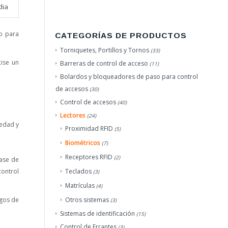
dia
do para
CATEGORÍAS DE PRODUCTOS
Torniquetes, Portillos y Tornos
(33)
ise un
Barreras de control de acceso
(11)
Bolardos y bloqueadores de paso para control
de accesos
(30)
Control de accesos
(40)
Lectores
(24)
iedad y
Proximidad RFID
(5)
Biométricos
(7)
Receptores RFID
(2)
base de
control
Teclados
(3)
Matrículas
(4)
sgos de
Otros sistemas
(3)
Sistemas de identificación
(15)
Control de Errantes
(3)