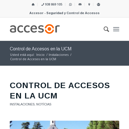
938 869 105
Accesor - Seguridad y Control de Accesos
Control de Accesos en la UCM
Usted está aquí:
Inicio
/
Instalaciones
/
Control de Accesos en la UCM
CONTROL DE ACCESOS
EN LA UCM
INSTALACIONES
,
NOTÍCIAS