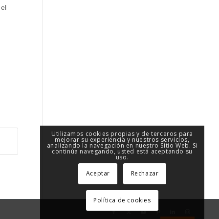
 el
Utilizamos cookies propias y de terceros para
mejorar su experiencia y nuestros servicios,
analizando la navegación en nuestro Sitio Web. Si
continúa navegando, usted está aceptando su
uso.
Aceptar
Rechazar
Política de cookies