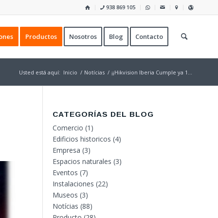
938 869 105
ones
Productos
Nosotros
Blog
Contacto
Usted está aquí:
Inicio
/
Notícias
/
¡¡Hikvision Iberia Cumple ya 1...
CATEGORÍAS DEL BLOG
Comercio
(1)
Edificios historicos
(4)
Empresa
(3)
Espacios naturales
(3)
Eventos
(7)
Instalaciones
(22)
Museos
(3)
Notícias
(88)
Producto
(28)