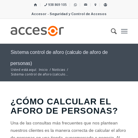
938 869 105
Accesor - Seguridad y Control de Accesos
Sistema control de aforo (calculo de aforo de
personas)
Usted está aquí:
Inicio
/
Notícias
/
Sistema control de aforo (calculo...
¿CÓMO CALCULAR EL
AFORO DE PERSONAS?
Una de las consultas más frecuentes que nos plantean
nuestros clientes es la manera correcta de calcular el aforo
de personas en una tienda, supermercado o negocio. Al