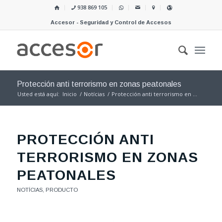
938 869 105
Accesor - Seguridad y Control de Accesos
Protección anti terrorismo en zonas peatonales
Usted está aquí:
Inicio
/
Notícias
/
Protección anti terrorismo en ...
PROTECCIÓN ANTI
TERRORISMO EN ZONAS
PEATONALES
NOTÍCIAS
,
PRODUCTO