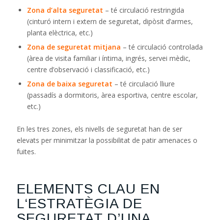
Zona d’alta seguretat
– té circulació restringida
(cinturó intern i extern de seguretat, dipòsit d’armes,
planta elèctrica, etc.)
Zona de seguretat mitjana
– té circulació controlada
(àrea de visita familiar i íntima, ingrés, servei mèdic,
centre d’observació i classificació, etc.)
Zona de baixa seguretat
– té circulació lliure
(passadís a dormitoris, àrea esportiva, centre escolar,
etc.)
En les tres zones, els nivells de seguretat han de ser
elevats per minimitzar la possibilitat de patir amenaces o
fuites.
ELEMENTS CLAU EN
L‘ESTRATÈGIA DE
SEGURETAT D’UNA