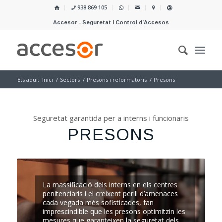
938 869 105
Accesor - Seguretat i Control d’Accesos
Ets aquí:
Inici
/
Sectors
/
Presons i reformatoris
/
Presons
Seguretat garantida per a interns i funcionaris
PRESONS
La massificació dels interns en els centres
penitenciaris i el creixent perill d’amenaces
cada vegada més sofisticades, fan
imprescindible que les presons optimitzin les
mesures que garanteixen la seguretat dels