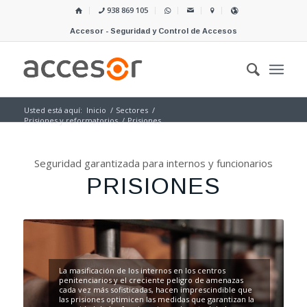
938 869 105
Accesor - Seguridad y Control de Accesos
Usted está aquí:
Inicio
/
Sectores
/
Prisiones y reformatorios
/
Prisiones
Seguridad garantizada para internos y funcionarios
PRISIONES
La masificación de los internos en los centros
penitenciarios y el creciente peligro de amenazas
cada vez más sofisticadas, hacen imprescindible que
las prisiones optimicen las medidas que garantizan la