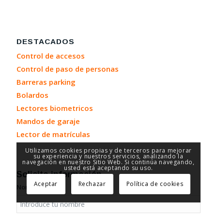
DESTACADOS
Control de accesos
Control de paso de personas
Barreras parking
Bolardos
Lectores biometricos
Mandos de garaje
Lector de matrículas
Utilizamos cookies propias y de terceros para mejorar
su experiencia y nuestros servicios, analizando la
navegación en nuestro Sitio Web. Si continúa navegando,
usted está aceptando su uso.
Solicita información
Aceptar
Rechazar
Política de cookies
Nombre