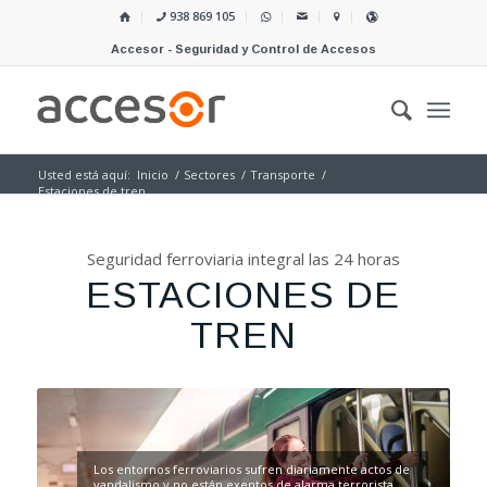
938 869 105
Accesor - Seguridad y Control de Accesos
Usted está aquí:
Inicio
/
Sectores
/
Transporte
/
Estaciones de tren
Seguridad ferroviaria integral las 24 horas
ESTACIONES DE
TREN
Los entornos ferroviarios sufren diariamente actos de
vandalismo y no están exentos de alarma terrorista.