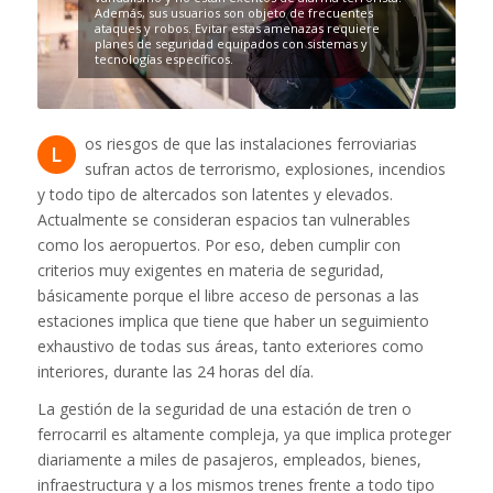
Además, sus usuarios son objeto de frecuentes
ataques y robos. Evitar estas amenazas requiere
planes de seguridad equipados con sistemas y
tecnologías específicos.
os riesgos de que las instalaciones ferroviarias
L
sufran actos de terrorismo, explosiones, incendios
y todo tipo de altercados son latentes y elevados.
Actualmente se consideran espacios tan vulnerables
como los aeropuertos. Por eso, deben cumplir con
criterios muy exigentes en materia de seguridad,
básicamente porque el libre acceso de personas a las
estaciones implica que tiene que haber un seguimiento
exhaustivo de todas sus áreas, tanto exteriores como
interiores, durante las 24 horas del día.
La gestión de la seguridad de una estación de tren o
ferrocarril es altamente compleja, ya que implica proteger
diariamente a miles de pasajeros, empleados, bienes,
infraestructura y a los mismos trenes frente a todo tipo