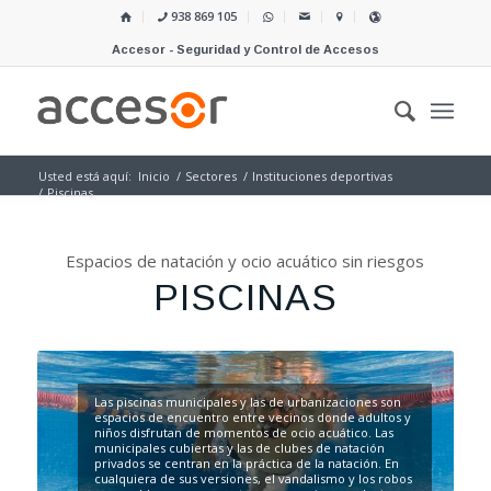
938 869 105
Accesor - Seguridad y Control de Accesos
Usted está aquí:
Inicio
/
Sectores
/
Instituciones deportivas
/
Piscinas
Espacios de natación y ocio acuático sin riesgos
PISCINAS
Las piscinas municipales y las de urbanizaciones son
espacios de encuentro entre vecinos donde adultos y
niños disfrutan de momentos de ocio acuático. Las
municipales cubiertas y las de clubes de natación
privados se centran en la práctica de la natación. En
cualquiera de sus versiones, el vandalismo y los robos