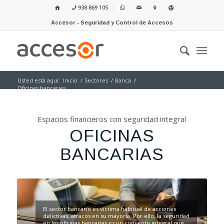
938 869 105
Accesor - Seguridad y Control de Accesos
Usted está aquí:
Inicio
/
Sectores
/
Banca
/
Oficinas bancarias
Espacios financieros con seguridad integral
OFICINAS
BANCARIAS
El sector bancario es víctima habitual de acciones
delictivas, atracos en su mayoría. Por ello, la seguridad
en las oficinas bancarias es un concepto integral que