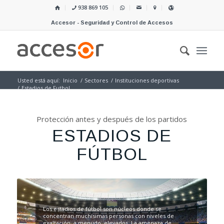
938 869 105
Accesor - Seguridad y Control de Accesos
Usted está aquí:
Inicio
/
Sectores
/
Instituciones deportivas
/
Estadios de Futbol
Protección antes y después de los partidos
ESTADIOS DE
FÚTBOL
Los estadios de fútbol son núcleos donde se
concentran muchísimas personas con niveles de
exaltación, a menudo, elevados. La amenaza de