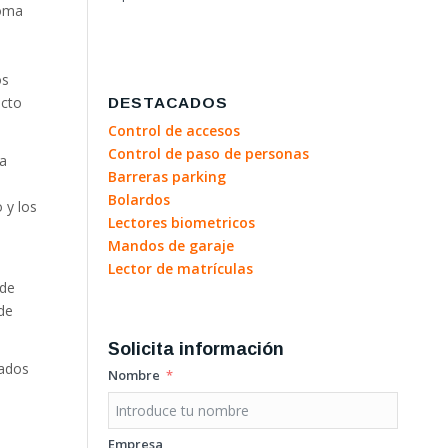
loma
os
ecto
DESTACADOS
Control de accesos
Control de paso de personas
 a
Barreras parking
Bolardos
 y los
Lectores biometricos
Mandos de garaje
Lector de matrículas
 de
de
Solicita información
nados
Nombre
Empresa