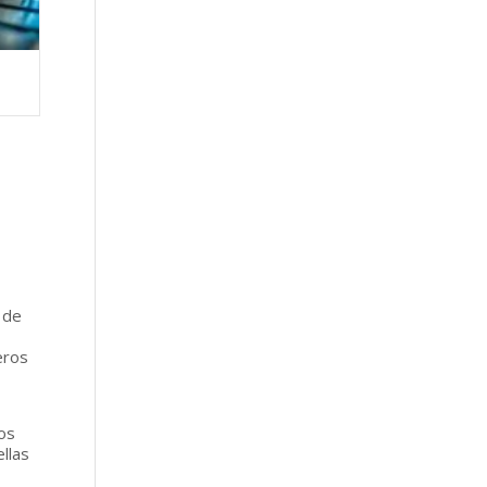
 de
eros
los
ellas