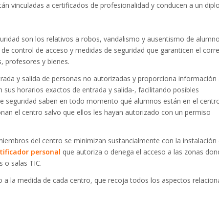
stán vinculadas a certificados de profesionalidad y conducen a un dip
guridad son los relativos a robos, vandalismo y ausentismo de alumn
s de control de acceso y medidas de seguridad que garanticen el corr
s, profesores y bienes.
trada y salida de personas no autorizadas y proporciona información
 sus horarios exactos de entrada y salida-, facilitando posibles
de seguridad saben en todo momento qué alumnos están en el centro
nan el centro salvo que ellos les hayan autorizado con un permiso
iembros del centro se minimizan sustancialmente con la instalación
tificador personal
que autoriza o denega el acceso a las zonas don
s o salas TIC.
o a la medida de cada centro, que recoja todos los aspectos relacio