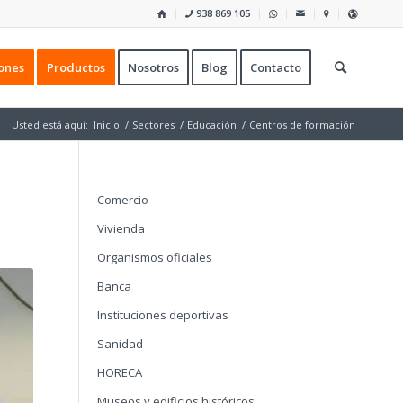
938 869 105
ones
Productos
Nosotros
Blog
Contacto
Usted está aquí:
Inicio
/
Sectores
/
Educación
/
Centros de formación
Comercio
Vivienda
Organismos oficiales
Banca
Instituciones deportivas
Sanidad
HORECA
Museos y edificios históricos