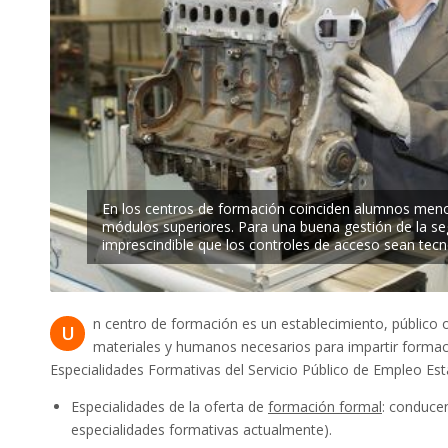
En los centros de formación coinciden alumnos men
módulos superiores. Para una buena gestión de la se
imprescindible que los controles de acceso sean te
n centro de formación es un establecimiento, público 
U
materiales y humanos necesarios para impartir formació
Especialidades Formativas del Servicio Público de Empleo Est
Especialidades de la oferta de
formación formal
: conducen
especialidades formativas actualmente).