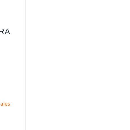
RA
nales