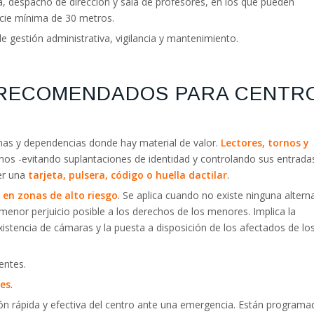
a, despacho de dirección y sala de profesores, en los que pueden
icie mínima de 30 metros.
de gestión administrativa, vigilancia y mantenimiento.
 RECOMENDADOS PARA CENTR
cinas y dependencias donde hay material de valor.
Lectores, tornos y
os -evitando suplantaciones de identidad y controlando sus entrada
ser una
tarjeta, pulsera, código o huella dactilar
.
en zonas de alto riesgo
. Se aplica cuando no existe ninguna altern
menor perjuicio posible a los derechos de los menores. Implica la
existencia de cámaras y la puesta a disposición de los afectados de lo
entes.
tes
.
n rápida y efectiva del centro ante una emergencia. Están programa