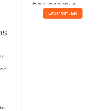
de responder a mi consulta.
Enviar formuario
OS
s y
ativa
s
das